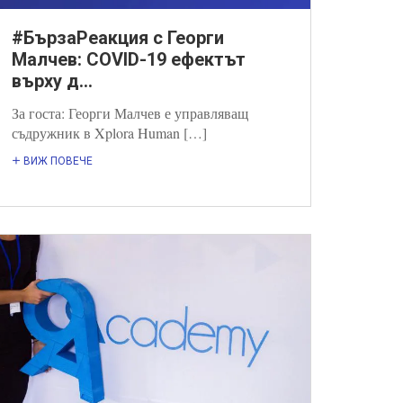
#БързаРеакция с Георги
Малчев: COVID-19 eфектът
върху д...
За госта: Георги Малчев е управляващ
съдружник в Xplora Human […]
ВИЖ ПОВЕЧЕ