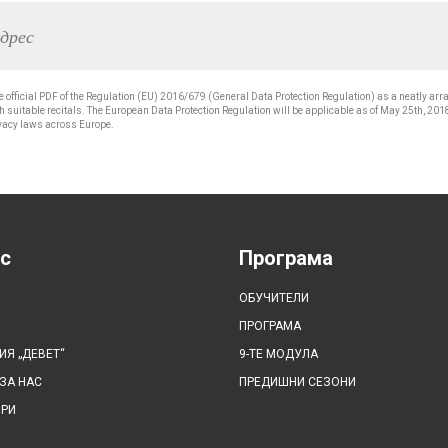
e official PDF of the Regulation (EU) 2016/679 (General Data Protection Regulation) as a neatly arra
 suitable recitals. The European Data Protection Regulation will be applicable as of May 25th, 201
vacy laws across Europe.
с
Програма
ОБУЧИТЕЛИ
ПРОГРАМА
Я „ДЕВЕТ“
9-ТЕ МОДУЛА
ЗА НАС
ПРЕДИШНИ СЕЗОНИ
ОРИ