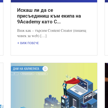
Искаш ли да се
присъединиш към екипа на
9Academy като C...
Виж как – търсим Content Creator (пишещ
човек за web) […]
ВИЖ ПОВЕЧЕ