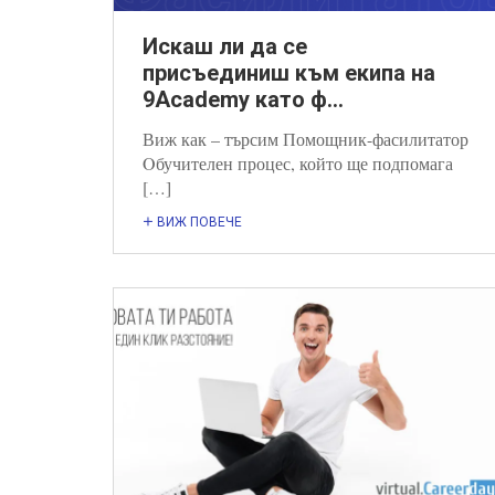
Искаш ли да се
присъединиш към екипа на
9Academy като ф...
Виж как – търсим Помощник-фасилитатор
Oбучителен процес, който ще подпомага
[…]
ВИЖ ПОВЕЧЕ