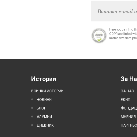
Here you can find th
GDPR are linked with
harmonize data pri
Истории
За На
ВСИЧКИ ИСТОРИИ
ЗА НАС
НОВИНИ
ЕКИП
БЛОГ
ФОНДАЦИ
АЛУМНИ
МНЕНИЯ 
ДНЕВНИК
ПАРТНЬ