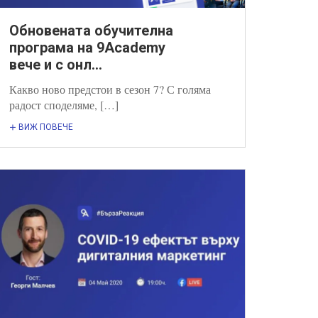
Обновената обучителна
програма на 9Academy
вече и с онл...
Какво ново предстои в сезон 7? С голяма
радост споделяме, […]
ВИЖ ПОВЕЧЕ