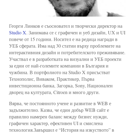
Георги Линков е съосновател и творчески директор на
Studio X
. Занимава се с графичен и уеб дизайн, UX и UI
повече от 15 години. Носител е на редица награди в
УЕБ сферата. Има над 30 статии върху проблемите на
интерактивния дизайн и потребителското преживяване.
Участвал е в разработката на визуални и УЕБ проекти
за едни от най-големите компании в България и
чужбина. В портфолиото на Studio X присъстват
Технополис, Виваком, Практикер, Първа
инвестиционна банка, Загорка, Sony, Национален
дворец на културата, Citroen и много други.
Вярва, че постоянното учене и развитие в WEB е
задължително. Казва, че един добър WEB сайт е
правилно намерен баланс между бизнес нужди,
графичен характер, ефективен UI и смислена
технология.Завършил е “История на изкуството” в