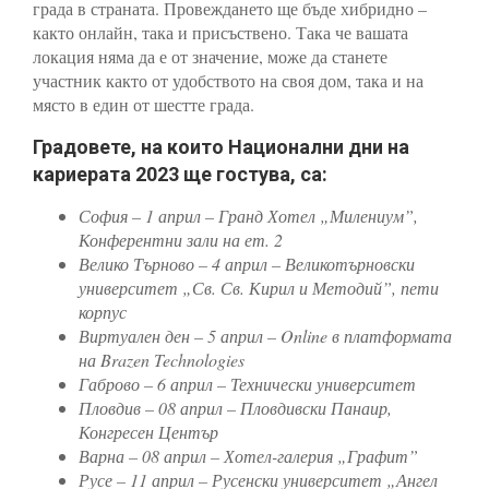
града в страната. Провеждането ще бъде хибридно –
както онлайн, така и присъствено. Така че вашата
локация няма да е от значение, може да станете
участник както от удобството на своя дом, така и на
място в един от шестте града.
Градовете, на които Национални дни на
кариерата 2023 ще гостува, са:
София – 1 април – Гранд Хотел „Милениум”,
Конферентни зали на ет. 2
Велико Търново – 4 април – Великотърновски
университет „Св. Св. Кирил и Методий”, пети
корпус
Виртуален ден – 5 април – Online в платформата
на Brazen Technologies
Габрово – 6 април – Технически университет
Пловдив – 08 април – Пловдивски Панаир,
Конгресен Център
Варна – 08 април – Хотел-галерия „Графит”
Русе – 11 април – Русенски университет „Ангел