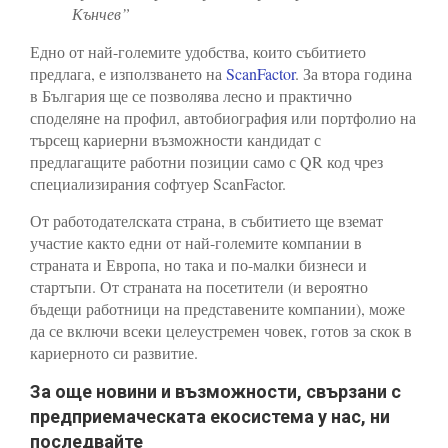
Кънчев”
Едно от най-големите удобства, които събитието
предлага, е използването на
ScanFactor
. За втора година
в България ще се позволява лесно и практично
споделяне на профил, автобиография или портфолио на
търсещ кариерни възможности кандидат с
предлагащите работни позиции само с QR код чрез
специализирания софтуер ScanFactor.
От работодателската страна, в събитието ще вземат
участие както едни от най-големите компании в
страната и Европа, но така и по-малки бизнеси и
стартъпи. От страната на посетители (и вероятно
бъдещи работници на представените компании), може
да се включи всеки целеустремен човек, готов за скок в
кариерното си развитие.
За още новини и възможности, свързани с
предприемаческата екосистема у нас, ни
последвайте