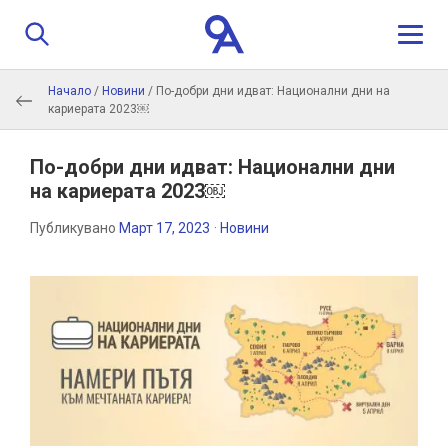
Начало
/
Новини
/
По-добри дни идват: Национални дни на
За нас
кариерата 2023￼
Програма
По-добри дни идват: Национални дни
на кариерата 2023￼
Истории
Публикувано
Март 17, 2023
·
Новини
Обучители
Контакти
Кандидатстване