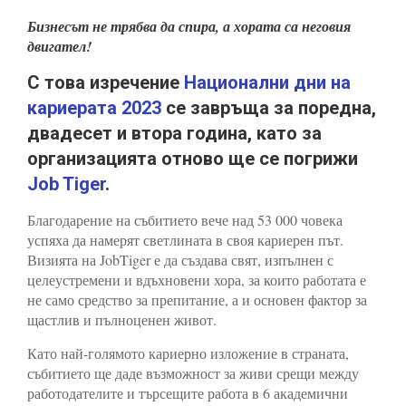
Бизнесът не трябва да спира, а хората са неговия
двигател!
С това изречение
Национални дни на
кариерата 2023
се завръща за поредна,
двадесет и втора година, като за
организацията отново ще се погрижи
Job Tiger
.
Благодарение на събитието вече над 53 000 човека
успяха да намерят светлината в своя кариерен път.
Визията на JobTiger е да създава свят, изпълнен с
целеустремени и вдъхновени хора, за които работата е
не само средство за препитание, а и основен фактор за
щастлив и пълноценен живот.
Като най-голямото кариерно изложение в страната,
събитието ще даде възможност за живи срещи между
работодателите и търсещите работа в 6 академични