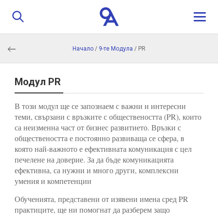
Начало
/
9-те Модула
/
PR
За нас
Програма
Модул PR
В този модул ще се запознаем с важни и интересни
Истории
теми, свързани с връзките с обществеността (PR), които
са неизменна част от бизнес развитието. Връзки с
Обучители
обществеността е постоянно развиваща се сфера, в
която най-важното е ефективната комуникация с цел
печелене на доверие. За да бъде комуникацията
Контакти
ефективна, са нужни и много други, комплексни
умения и компетенции
Кандидатстване
Обученията, представени от изявени имена сред PR
практиците, ще ни помогнат да разберем защо