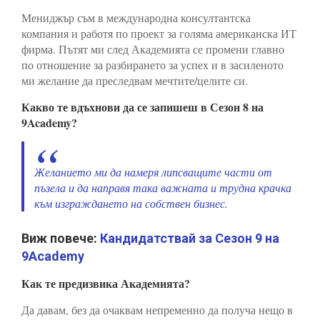
Мениджър съм в международна консултантска
компания и работя по проект за голяма американска ИТ
фирма. Пътят ми след Академията се промени главно
по отношение за разбирането за успех и в засиленото
ми желание да преследвам мечтите/целите си.
Какво те вдъхнови да се запишеш в Сезон 8 на
9Academy?
Желанието ми да намеря липсващите части от
пъзела и да направя така важната и трудна крачка
към изграждането на собствен бизнес.
Виж повече:
Кандидатствай за Сезон 9 на
9Academy
Как те предизвика Академията?
Да давам, без да очаквам непременно да получа нещо в