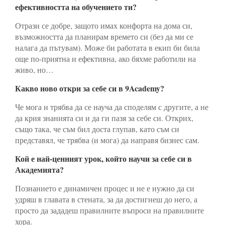
ефективността на обучението ти?
Отрази се добре, защото имах конфорта на дома си,
възможността да планирам времето си (без да ми се
налага да пътувам). Може би работата в екип би била
още по-приятна и ефективна, ако бяхме работили на
живо, но…
Какво ново откри за себе си в 9Academy?
Че мога и трябва да се науча да споделям с другите, а не
да крия знанията си и да ги пазя за себе си. Открих,
също така, че съм бил доста глупав, като съм си
представял, че трябва (и мога) да направя бизнес сам.
Кой е най-ценният урок, който научи за себе си в
Академията?
Познанието е динамичен процес и не е нужно да си
удряш в главата в стената, за да достигнеш до него, а
просто да зададеш правилните въпроси на правилните
хора.