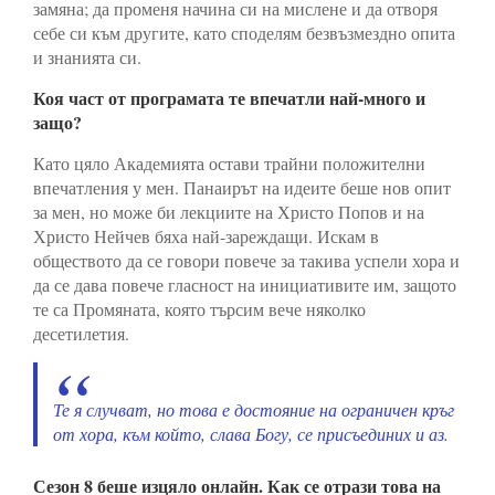
замяна; да променя начина си на мислене и да отворя
себе си към другите, като споделям безвъзмездно опита
и знанията си.
Коя част от програмата те впечатли най-много и
защо?
Като цяло Академията остави трайни положителни
впечатления у мен. Панаирът на идеите беше нов опит
за мен, но може би лекциите на Христо Попов и на
Христо Нейчев бяха най-зареждащи. Искам в
обществото да се говори повече за такива успели хора и
да се дава повече гласност на инициативите им, защото
те са Промяната, която търсим вече няколко
десетилетия.
Те я случват, но това е достояние на ограничен кръг
от хора, към който, слава Богу, се присъединих и аз.
Сезон 8 беше изцяло онлайн. Как се отрази това на