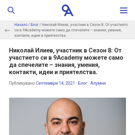
Начало
/
Блог
/
Николай Илиев, участник в Сезон 8: От участието
си в 9Academy можете само да спечелите – знания, умения,
За нас
контакти, идеи и приятелства.
Програма
Николай Илиев, участник в Сезон 8: От
участието си в 9Academy можете само
да спечелите – знания, умения,
Истории
контакти, идеи и приятелства.
Обучители
Публикувано
Септември 14, 2021
·
Блог
·
Алумни
Контакти
Кандидатстване