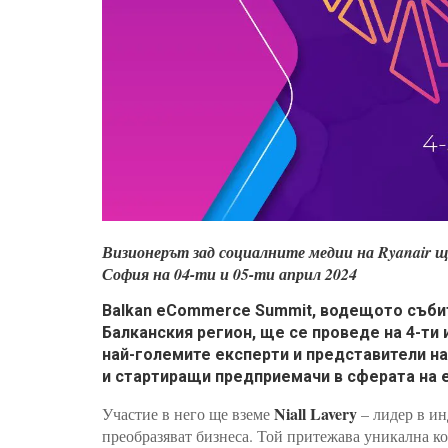
Визионерът зад социалните медии на Ryanair щ
София на 04-ти и 05-ти април 2024
Balkan eCommerce Summit, водещото събит
Балканския регион, ще се проведе на 4-ти 
най-големите експерти и представители на
и стартиращи предприемачи в сферата на 
Niall Lavery
Участие в него ще вземе
– лидер в ин
преобразяват бизнеса. Той притежава уникална к