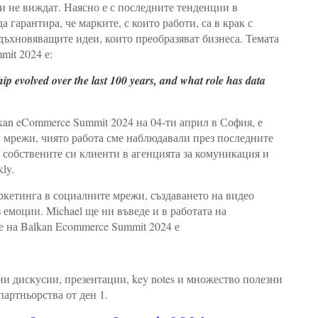
и не виждат. Наясно е с последните тенденции в
 гарантира, че марките, с които работи, са в крак с
вдъхновяващите идеи, които преобразяват бизнеса. Темата
mit 2024 е:
ip evolved over the last 100 years, and what role has data
lkan eCommerce Summit 2024 на 04-ти април в София, е
 мрежи, чиято работа сме наблюдавали през последните
а собствените си клиенти в агенцията за комуникация и
kly.
ркетинга в социалните мрежи, създаването на видео
 емоции. Michael ще ни въведе и в работата на
е на Balkan Ecommerce Summit 2024 е
и дискусии, презентации, key notes и множество полезни
партньорства от ден 1.