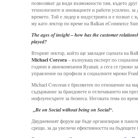
позволяват да види възможности там, където друг
технологиите и иновациите и работи усилено, за да
времето. Той е лидер в индустрията и е познат с 
му като лектор по време на Balkan eCommerce Sum
The ages of insight – how has the customer relationsh
played?
Вторият лектор, който ще завладее сцената на Ba
Michael Corcora
– вълнуващ експерт по социални
години в авиокомпания Ryanair, а сега се грижи з
управление на профили в социалните мрежи Fran
Michael Corcoran е брилянтен по отношение на ма
съдържание за брандовете и отличаването им през
инфлуенсърите за бизнеса. Неговата тема по врем
„Be on Social without being on Social“.
Двудневният форум ще бъде организиран в панелн
срещи, за да увеличи ефективността на бъдещите 