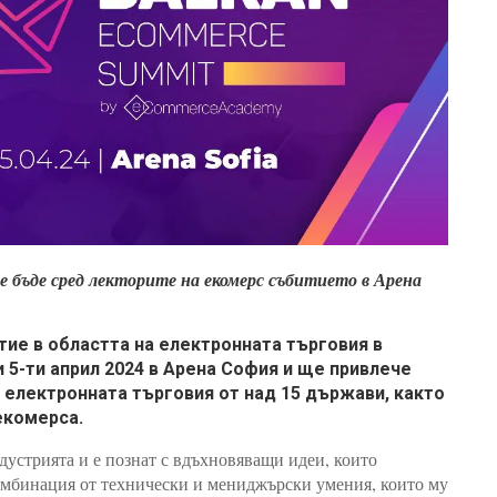
е бъде сред лекторите на екомерс събитието в Арена
ие в областта на електронната търговия в
и 5-ти април 2024 в Арена София и ще привлече
 електронната търговия от над 15 държави, както
екомерса.
дустрията и е познат с вдъхновяващи идеи, които
омбинация от технически и мениджърски умения, които му