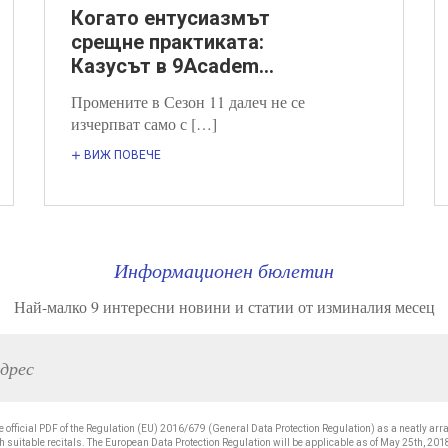
Когато ентусиазмът
срещне практиката:
Казусът в 9Academ...
Промените в Сезон 11 далеч не се
изчерпват само с […]
ВИЖ ПОВЕЧЕ
Информационен бюлетин
Най-малко 9 интересни новини и статии от изминалия месец
e official PDF of the Regulation (EU) 2016/679 (General Data Protection Regulation) as a neatly arra
 suitable recitals. The European Data Protection Regulation will be applicable as of May 25th, 201