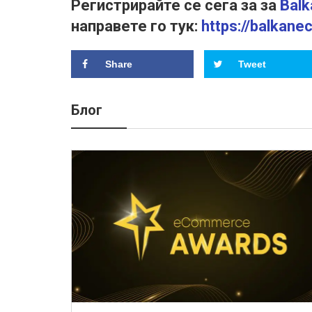
Регистрирайте се сега за за
Bal
направете го тук:
https://balkan
Share
Tweet
Блог