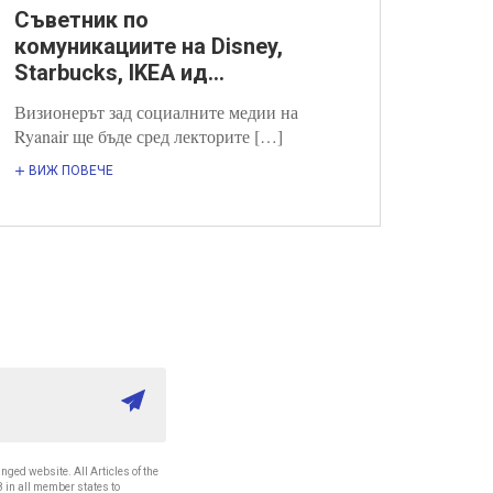
Съветник по
комуникациите на Disney,
Starbucks, IKEA ид...
Визионерът зад социалните медии на
Ryanair ще бъде сред лекторите […]
ВИЖ ПОВЕЧЕ
nged website. All Articles of the
8 in all member states to