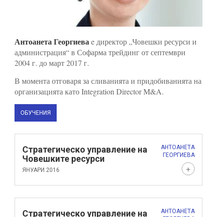
Антоанета Георгиева
e директор „Човешки ресурси и
администрация“ в Софарма трейдинг от септември
2004 г. до март 2017 г.
В момента отговаря за сливанията и придобиванията на
организацията като Integration Director M&A.
ОБУЧЕНИЯ
АНТОАНЕТА
Стратегическо управление на
ГЕОРГИЕВА
Човешките ресурси
ЯНУАРИ 2016
Това обучение беше част от програмата на модул
Човешки ресурси в Сезон 3 на 9Academy. Лекторът
запозна участниците с най-важните понятия,
АНТОАНЕТА
Стратегическо управление на