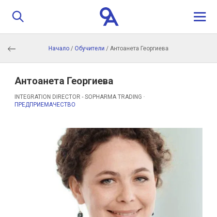
Начало
/
Обучители
/
Антоанета Георгиева
За нас
Програма
Антоанета Георгиева
INTEGRATION DIRECTOR - SOPHARMA TRADING ·
ПРЕДПРИЕМАЧЕСТВО
Истории
Обучители
Контакти
Кандидатстване