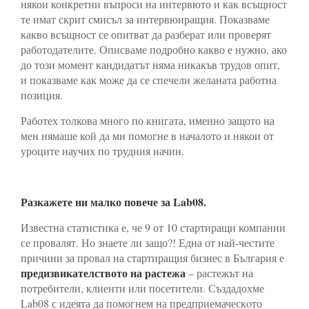
някои конкретни въпроси на интервюто и как всъщност
те имат скрит смисъл за интервюиращия. Показваме
какво всъщност се опитват да разберат или проверят
работодателите. Описваме подробно какво е нужно, ако
до този момент кандидатът няма никакъв трудов опит,
и показваме как може да се спечели желаната работна
позиция.
Работех толкова много по книгата, именно защото на
мен нямаше кой да ми помогне в началото и някои от
уроците научих по трудния начин.
Разкажете ни малко повече за
Lab
08.
Известна статистика е, че 9 от 10 стартиращи компании
се провалят. Но знаете ли защо?! Една от най-честите
причини за провал на стартиращия бизнес в България е
предизвикателството на растежа
– растежът на
потребители, клиенти или посетители. Създадохме
Lab08 с идеята да помогнем на предприемаческoто