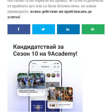
постъпки са ни обрекли на провал, че са ни отдалечили
от крайната цел или са били безсмислени, но извън
всяко действие ни приближава до
привидното,
успеха!