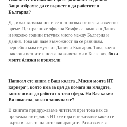
Защо избрахте да се върнете и да работите в
България?
Да, имах възможност и се възползвах от нея за известно
време. Централният офис на Комфо се намира в Дания
и няколко години пътувах много между България и
Дания. Това ми даде възможност да се развивам,
черпейки максимума от Дания и България. Това, което
бяха
наклони везните в полза на живота ми в България,
моите близки и приятели
.
Написал сте книга с Ваш колега „Мисия моята ИТ
кариера“, която има за цел да помага на младите,
които искат да работят в тази сфера. На Вас какво
Ви помогна, когато започвахте?
В книгата придружаваме читателя през товa как се
провежда интервю в ИТ сектора и показваме какво се
върти в главата на интервюиращите. Разказваме за