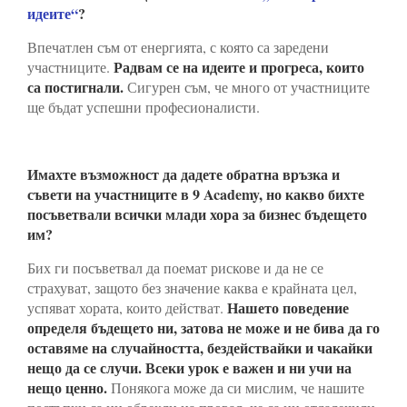
идеите“
?
Впечатлен съм от енергията, с която са заредени
Радвам се на идеите и прогреса, които
участниците.
са постигнали.
Сигурен съм, че много от участниците
ще бъдат успешни професионалисти.
Имахте възможност да дадете обратна връзка и
съвети на участниците в
9
Academy
, но какво бихте
посъветвали всички млади хора за бизнес бъдещето
им?
Бих ги посъветвал да поемат рискове и да не се
страхуват, защото без значение каква е крайната цел,
Нашето поведение
успяват хората, които действат.
определя бъдещето ни, затова не може и не бива да го
оставяме на случайността, бездействайки и чакайки
нещо да се случи. Всеки урок е важен и ни учи на
нещо ценно.
Понякога може да си мислим, че нашите