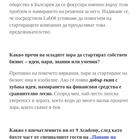
общество в България да се фокусира именно върху този
проблем и намирането на решения за него. Надяваме се,
че посредством Lab08 успяваме да помогнем на
стартиращите компании да преодоляват това
предизвикателство.
Какво пречи на младите хора да стартират собствен
бизнес – идеи, пари, знания или умения?
Противно на повечето вярвания, пари за стартиране на
добър екип с
бизнес има в изобилие. Ако се появи
хубава идея, намирането на финансови средства е
сравнително лесно.
Според мен, най-често липсва
увереност в хората, което води до много малък процент
хора, които скачат в боя.
Какво е впечатлението ви от 9 Academy, след като
бяхте част от специалните гости на
„Панаир на