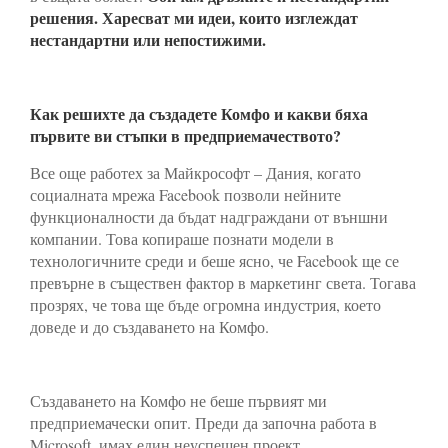
решения. Харесват ми идеи, които изглеждат
нестандартни или непостижими.
Как решихте да създадете Комфо и какви бяха
първите ви стъпки в предприемачеството?
Все още работех за Майкрософт – Дания, когато
социалната мрежа Facebook позволи нейните
функционалности да бъдат надграждани от външни
компании. Това копираше познати модели в
технологичните среди и беше ясно, че Facebook ще се
превърне в съществен фактор в маркетинг света. Тогава
прозрях, че това ще бъде огромна индустрия, което
доведе и до създаването на Комфо.
Създаването на Комфо не беше първият ми
предприемачески опит. Преди да започна работа в
Microsoft, имах един неуспешен проект.