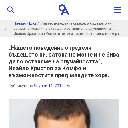
Начало
/
Блог
/
„Нашето поведение определя бъдещето ни,
затова не може и не бива да го оставяме на случайността“,
За нас
Ивайло Христов за Комфо и възможностите пред младите хора.
Програма
„Нашето поведение определя
бъдещето ни, затова не може и не бива
да го оставяме на случайността“,
Истории
Ивайло Христов за Комфо и
възможностите пред младите хора.
Обучители
Публикувано
Януари 11, 2015
·
Блог
Контакти
Кандидатстване