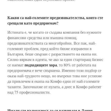
Какви са най-големите предизвикателства, които сте
срещали като предприемач?
Истината е, че когато се създава компания без нужните
финансови средства или външна помощ,
предизвикателствата са многобройни. Все пак, най-
големият проблем, пред който бяхме изправени в
България, беше свързан с разрастването на екипа ни.
Силно вярвам в идеята, че ако за един стартиращ бизнес
подходящите хора
се наемат
, то 80% от работата на
предприемача е вече свършена. Именно този подбор се
оказа най-трудното нещо, но въпреки това ние успяхме
да привлечем в екипа на Комфо едни от най-големите
таланти. Започнахме от нулата, а днес в Комфо работят
над 75 професионалисти.
Имали сте възможност да се развивате в Дания.