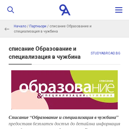
Начало
/
Партньори
/
списание Образование и
За нас
специализация в чужбина
Програма
списание Образование и
STUDYABROAD.BG
специализация в чужбина
Истории
Обучители
Контакти
Кандидатстване
Списание “Образование и специализация в чужбина”
предоставя безплатен достъп до детайлна информация