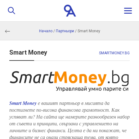
Начало
/
Партньори
/
Smart Money
За нас
Програма
Smart Money
SMARTMONEY.BG
Истории
Обучители
Smart Money
е вашият партньор в мисията да
Контакти
постигнете по-висока финансова грамотност. Как
успяват ли? На сайта ще намерите разнообразен набор
Кандидатстване
от съвети и принципи, свързани с управлението на
личните и бизнес финанси. Целта е да ни покажат, че
финансите не са онази стряскаща тема, от която