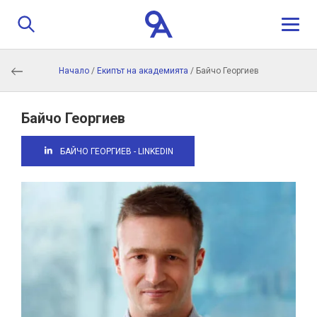
Начало
/
Екипът на академията
/
Байчо Георгиев
За нас
Програма
Байчо Георгиев
БАЙЧО ГЕОРГИЕВ - LINKEDIN
Истории
Обучители
Контакти
Кандидатстване