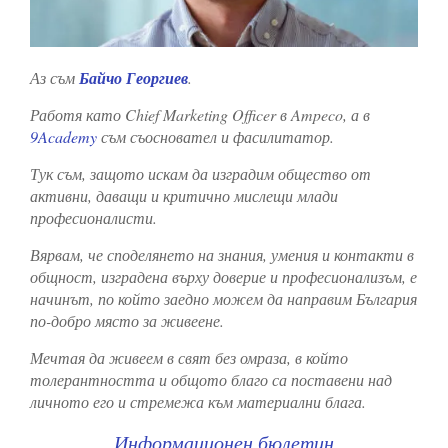
Аз съм
Байчо Георгиев
.
Работя като Chief Marketing Officer в Ampeco, а в
9Academy
съм съосновател и фасилитатор.
Тук съм, защото искам да изградим общество от
активни, даващи и критично мислещи млади
професионалисти.
Вярвам, че споделянето на знания, умения и контакти в
общност, изградена върху доверие и професионализъм, е
начинът, по който заедно можем да направим България
по-добро място за живеене.
Мечтая да живеем в свят без омраза, в който
толерантността и общото благо са поставени над
личното его и стремежа към материални блага.
Информационен бюлетин